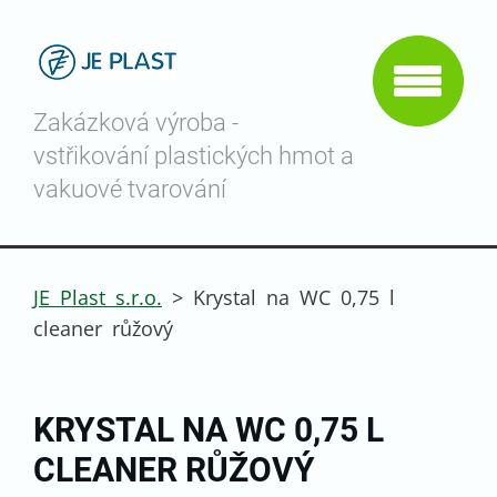
Zakázková výroba -
vstřikování plastických hmot a
vakuové tvarování
JE Plast s.r.o.
>
Krystal na WC 0,75 l
cleaner růžový
KRYSTAL NA WC 0,75 L
CLEANER RŮŽOVÝ