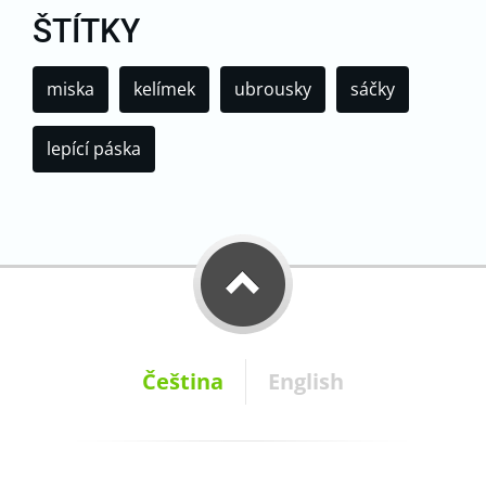
ŠTÍTKY
miska
kelímek
ubrousky
sáčky
lepící páska
Čeština
English