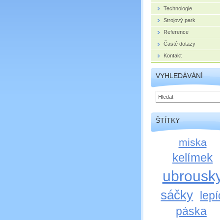
Technologie
Strojový park
Reference
Časté dotazy
Kontakt
VYHLEDÁVÁNÍ
ŠTÍTKY
miska
kelímek
ubrousk
sáčky
lepí
páska