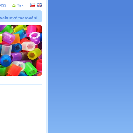
RSS
Tisk
 vakuové tvarování