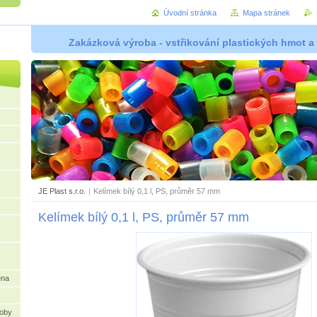
Úvodní stránka
Mapa stránek
Zakázková výroba - vstřikování plastických hmot a
JE Plast s.r.o.
|
Kelímek bílý 0,1 l, PS, průměr 57 mm
Kelímek bílý 0,1 l, PS, průměr 57 mm
ena
oby