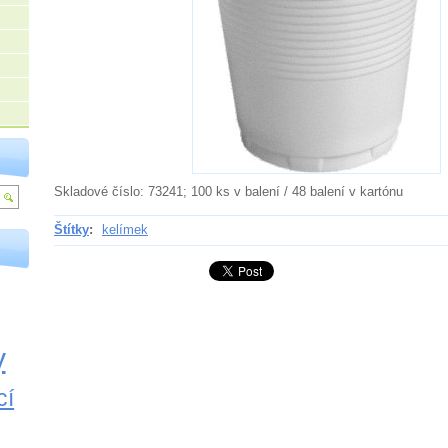
Skladové číslo: 73241; 100 ks v balení / 48 balení v kartónu
Štítky
:
kelímek
y
cí