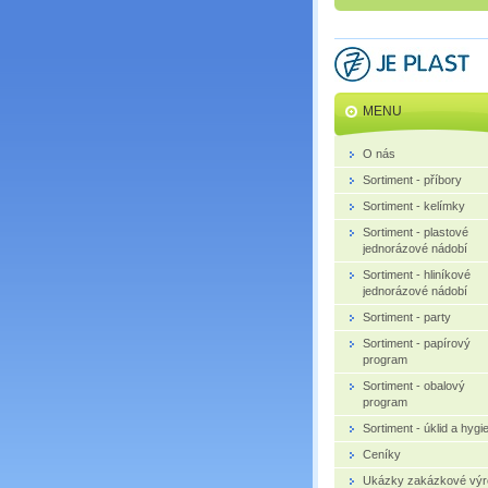
MENU
O nás
Sortiment - příbory
Sortiment - kelímky
Sortiment - plastové
jednorázové nádobí
Sortiment - hliníkové
jednorázové nádobí
Sortiment - party
Sortiment - papírový
program
Sortiment - obalový
program
Sortiment - úklid a hygi
Ceníky
Ukázky zakázkové výr