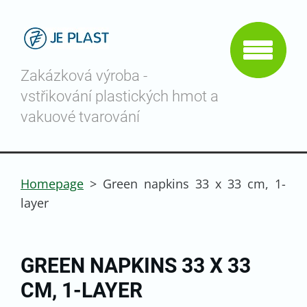
Zakázková výroba -
vstřikování plastických hmot a
vakuové tvarování
Homepage
>
Green napkins 33 x 33 cm, 1-
layer
GREEN NAPKINS 33 X 33
CM, 1-LAYER