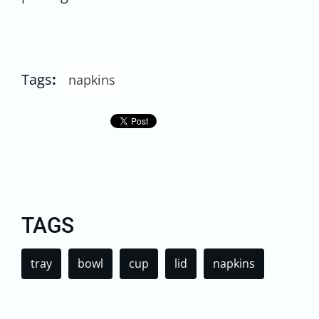
Tags
:
napkins
TAGS
tray
bowl
cup
lid
napkins