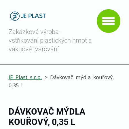
Zakázková výroba -
vstřikování plastických hmot a
vakuové tvarování
JE Plast s.r.o.
>
Dávkovač mýdla kouřový,
0,35 l
DÁVKOVAČ MÝDLA
KOUŘOVÝ, 0,35 L