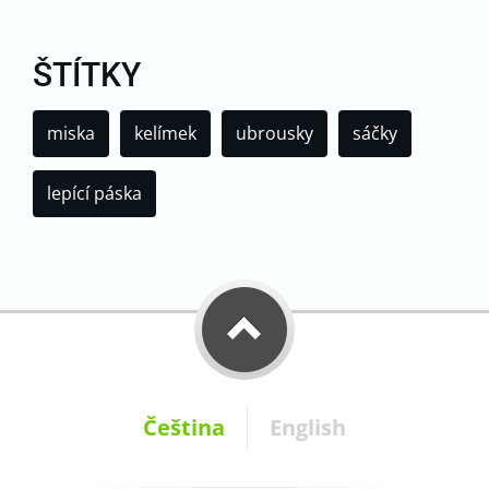
ŠTÍTKY
miska
kelímek
ubrousky
sáčky
lepící páska
Čeština
English