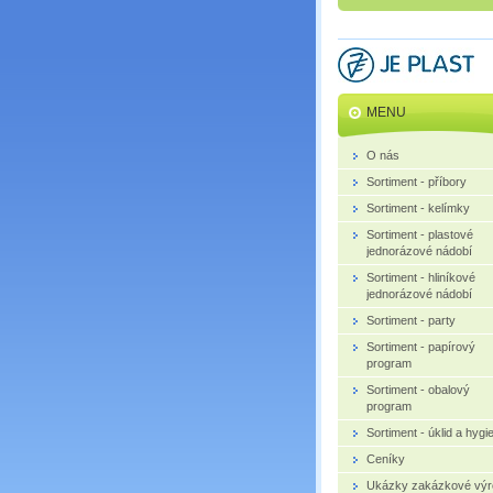
MENU
O nás
Sortiment - příbory
Sortiment - kelímky
Sortiment - plastové
jednorázové nádobí
Sortiment - hliníkové
jednorázové nádobí
Sortiment - party
Sortiment - papírový
program
Sortiment - obalový
program
Sortiment - úklid a hygi
Ceníky
Ukázky zakázkové výr