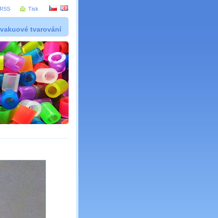
RSS
Tisk
 vakuové tvarování