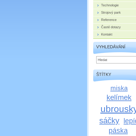
Technologie
Strojový park
Reference
Časté dotazy
Kontakt
VYHLEDÁVÁNÍ
ŠTÍTKY
miska
kelímek
ubrousk
sáčky
lepí
páska