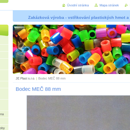
Úvodní stránka
Mapa stránek
Zakázková výroba - vstřikování plastických hmot a
JE Plast s.r.o.
|
Bodec MEČ 88 mm
Bodec MEČ 88 mm
ena
oby