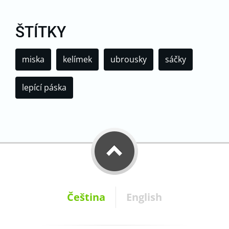
ŠTÍTKY
miska
kelímek
ubrousky
sáčky
lepící páska
Čeština
English