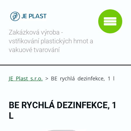
Zakázková výroba -
vstřikování plastických hmot a
vakuové tvarování
JE Plast s.r.o.
>
BE rychlá dezinfekce, 1 l
BE RYCHLÁ DEZINFEKCE, 1
L