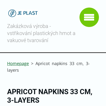
Zakázková výroba -
vstřikování plastických hmot a
vakuové tvarování
Homepage
>
Apricot napkins 33 cm, 3-
layers
APRICOT NAPKINS 33 CM,
3-LAYERS