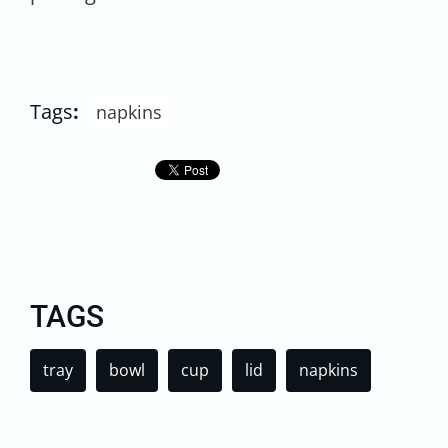
Tags
:
napkins
TAGS
tray
bowl
cup
lid
napkins