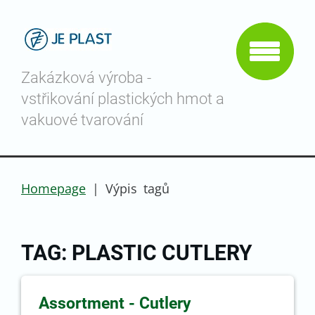
Zakázková výroba -
vstřikování plastických hmot a
vakuové tvarování
Homepage
|
Výpis tagů
TAG: PLASTIC CUTLERY
Assortment - Cutlery