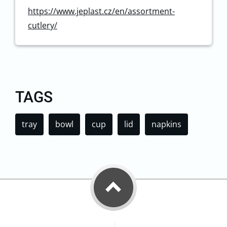
https://www.jeplast.cz/en/assortment-
cutlery/
TAGS
tray
bowl
cup
lid
napkins