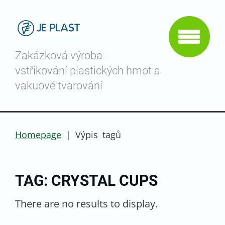
Zakázková výroba -
vstřikování plastických hmot a
vakuové tvarování
Homepage
|
Výpis tagů
TAG: CRYSTAL CUPS
There are no results to display.