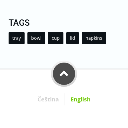
TAGS
tray
bowl
cup
lid
napkins
Čeština
English